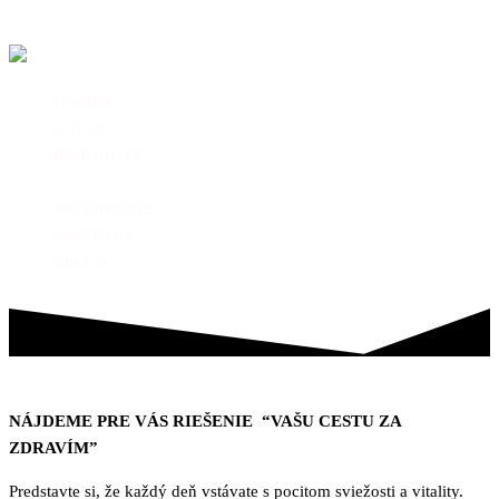
Preskočiť na hlavný obsah
zdraviezprirody.eu
DOMOV
O NÁS
PRODUKTY
PORADŇA
REFERENCIE
KONTAKT
BLOGS
NÁJDEME PRE VÁS RIEŠENIE “VAŠU CESTU ZA
ZDRAVÍM”
Predstavte si, že každý deň vstávate s pocitom sviežosti a vitality.