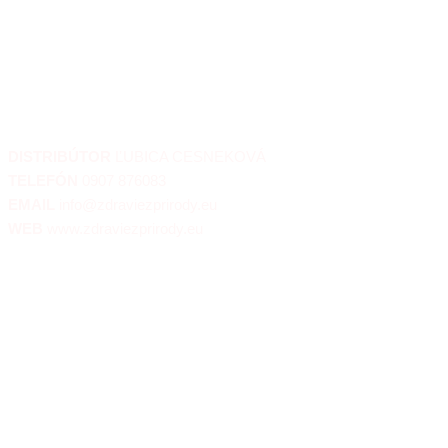
PRODUKTY
PORADŇA
REFERENCIE
KONTAKT
BLOG
DISTRIBÚTOR
ĽUBICA CESNEKOVÁ
TELEFÓN
0907 876083
EMAIL
info@zdraviezprirody.eu
WEB
www.zdraviezprirody.eu