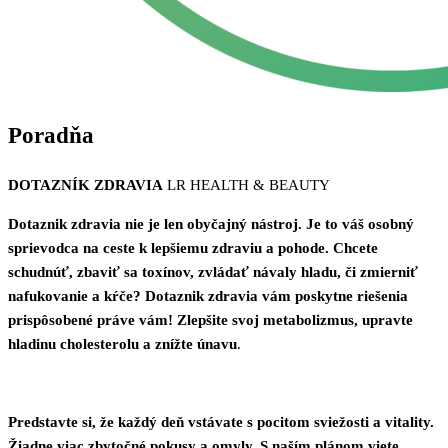
Poradňa
DOTAZNÍK ZDRAVIA
LR HEALTH & BEAUTY
Dotaznik zdravia nie je len obyčajný nástroj. Je to váš osobný
sprievodca na ceste k lepšiemu zdraviu a pohode. Chcete
schudnúť, zbaviť sa toxínov, zvládať návaly hladu, či zmierniť
nafukovanie a kŕče? Dotaznik zdravia vám poskytne riešenia
prispôsobené práve vám! Zlepšite svoj metabolizmus, upravte
hladinu cholesterolu a znížte únavu
.
Predstavte si, že každý deň vstávate s pocitom sviežosti a vitality.
Žiadne viac zbytočné pokusy a omyly. S naším plánom viete