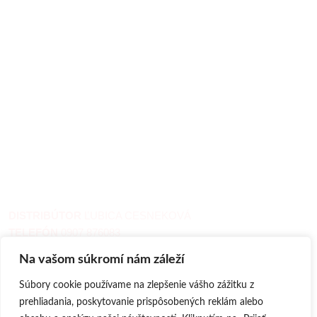
O NÁS
PRODUKTY
PORADŇA
REFERENCIE
KONTAKT
BLOG
DISTRIBÚTOR
ĽUBICA CESNEKOVÁ
TELEFÓN
0907 876083
EMAIL
info@zdraviezprirody.eu
Na vašom súkromí nám záleží
WEB
www.zdraviezprirody.eu
Súbory cookie používame na zlepšenie vášho zážitku z
prehliadania, poskytovanie prispôsobených reklám alebo