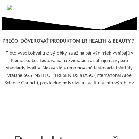
Preskočiť
zdraviezprirody.eu
na
hlavný
obsah
PREČO DÔVEROVAŤ PRODUKTOM LR HEALTH & BEAUTY ?
Tieto vysokokvalitné výrobky sa až na pár výnimiek vyrábajú v
Nemecku bez testovania na zvieratách a spĺňajú najvyššie
štandardy kvality. Nezávislé a renomované testovacie inštitúty,
vrátane SGS INSTITUT FRESENIUS a IASC (International Aloe
Science Council), pravidelne potvrdzujú kvalitu týchto výrobkov.
E-SHOP
Poradňa