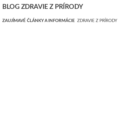
BLOG ZDRAVIE Z PRÍRODY
ZAUJÍMAVÉ ČLÁNKY A INFORMÁCIE
ZDRAVIE Z PRÍRODY
Pečeň pod záťažou? Aj únava, trávenie a pocit ťažoby
môžu spolu súvisieť