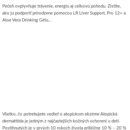
Pečeň ovplyvňuje trávenie, energiu aj celkovú pohodu. Zistite,
ako ju podporiť prirodzene pomocou LR Liver Support, Pro 12+ a
Aloe Vera Drinking Gélu...
Viac..
Atopický ekzém
Všetko, čo potrebujete vedieť o atopickom ekzéme Atopická
dermatitída je jedným z najčastejších kožných ochorení u detí.
Postihnutých je v prvých 10 rokoch života približne 10 % – 20 %