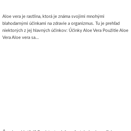
Blahodárne účinky Aloe Vera
Aloe vera je rastlina, ktorá je známa svojimi mnohými
blahodarnými účinkami na zdravie a organizmus. Tu je prehľad
niektorých z jej hlavných účinkov: Účinky Aloe Vera Použitie Aloe
Vera Aloe vera sa...
Viac..
Probiotiká a ich význam pre náš organizmus