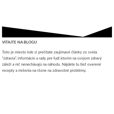
Preskočiť
zdraviezprirody.eu
na
hlavný
obsah
VITAJTE NA BLOGU
Toto je miesto kde si prečítate zaujímavé články zo sveta
“zdravia”, informácie a rady pre ľudí ktorím na svojom zdravý
záleží a nič nenechávajú na náhodu. Nájdete tu tiež overené
recepty a riešenia na rôzne na zdravotné problémy.
E-SHOP
Poradňa