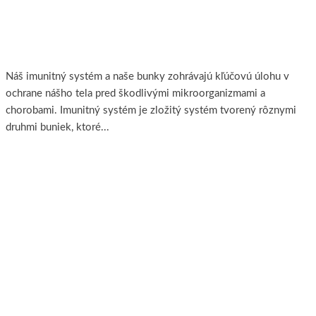
Imunita je základom zdravého života
Náš imunitný systém a naše bunky zohrávajú kľúčovú úlohu v
ochrane nášho tela pred škodlivými mikroorganizmami a
chorobami. Imunitný systém je zložitý systém tvorený rôznymi
druhmi buniek, ktoré...
Viac..