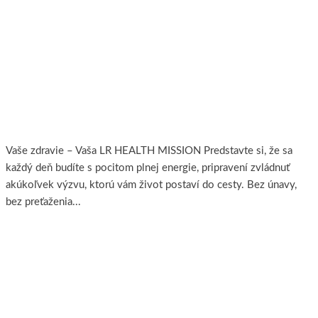
Kľúč k energii, výkonu a dlhovekosti
Vaše zdravie – Vaša LR HEALTH MISSION Predstavte si, že sa
každý deň budíte s pocitom plnej energie, pripravení zvládnuť
akúkoľvek výzvu, ktorú vám život postaví do cesty. Bez únavy,
bez preťaženia...
Viac..