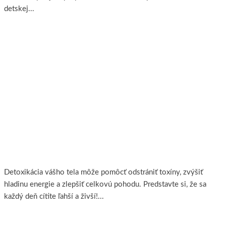
detskej...
Viac..
Detox organizmu
Detoxikácia vášho tela môže pomôcť odstrániť toxíny, zvýšiť
hladinu energie a zlepšiť celkovú pohodu. Predstavte si, že sa
každý deň cítite ľahší a živší!...
Viac..