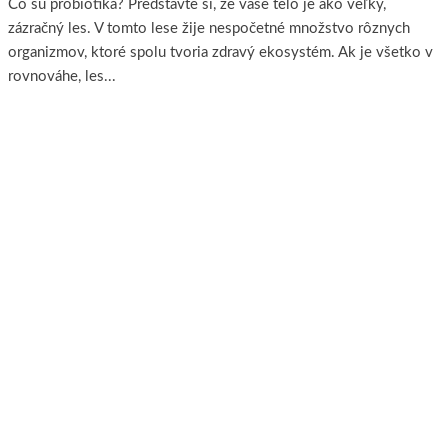
Čo sú probiotiká? Predstavte si, že vaše telo je ako veľký,
zázračný les. V tomto lese žije nespočetné množstvo rôznych
organizmov, ktoré spolu tvoria zdravý ekosystém. Ak je všetko v
rovnováhe, les...
Viac..
O NÁS
PRODUKTY
PORADŇA
REFERENCIE
KONTAKT