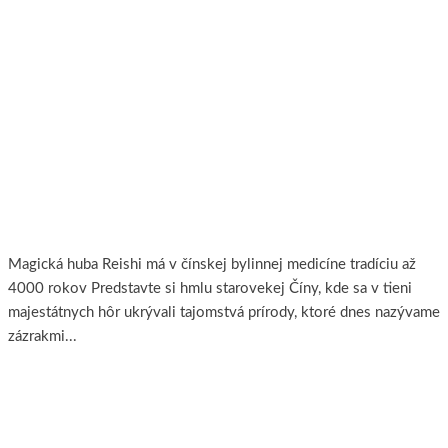
Magická huba Reishi
Magická huba Reishi má v čínskej bylinnej medicíne tradíciu až
4000 rokov Predstavte si hmlu starovekej Číny, kde sa v tieni
majestátnych hôr ukrývali tajomstvá prírody, ktoré dnes nazývame
zázrakmi...
Viac..