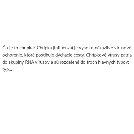
Dajte chrípke zbohom!
Čo je to chrípka? Chrípka (influenza) je vysoko nákazlivé vírusové
ochorenie, ktoré postihuje dýchacie cesty. Chrípkové vírusy patria
do skupiny RNA vírusov a sú rozdelené do troch hlavných typov:
typ...
Viac..